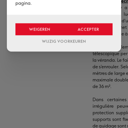
Des écrans spéci
pagina.
possibles. Il y 
inclinées, les l
combinaison d'u
glissière permet
WEIGEREN
ACCEPTER
hauteur, même à 
WIJZIG VOORKEUREN
Il existe égal
télescopique per
la véranda. Le fai
de s'enrouler. Se
mètres de large e
maximale double 
de 36 m².
Dans certaine
irrégulière peu
protection suppl
supports sont fix
de guidage sont 