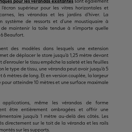
fiques pour les vérandas existantes
sont également
a l'écran supérieur pour les vitres horizontales et
ucarnes, les vérandas et les jardins d'hiver. La
n système de ressorts et d'une moustiquaire à
 de maintenir la toile tendue à n'importe quelle
6 Beaufort.
ement des modèles dans lesquels une extension
met de déplacer le store jusqu'à 1,25 mètre devant
t d'enrouler le tissu empêche la saleté et les feuilles
lon le type de tissu, une véranda peut avoir jusqu'à 5
t 6 mètres de long. Et en version couplée, la largeur
pour atteindre 10 mètres et une surface maximale
s applications, même les vérandas de forme
vent être entièrement ombragées et offrir une
émentaire jusqu'à 1 mètre au-delà des côtés. Les
és directement sur le toit de la véranda et les rails
montés sur les supports.