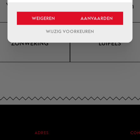
Vind antwoorden in overige rubrieken
WEIGEREN
AANVAARDEN
WIJZIG VOORKEUREN
ZONWERING
LUIFELS
ADRES
CON