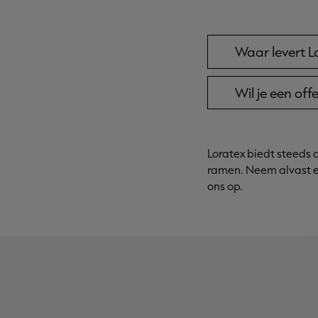
Waar levert L
Wil je een of
Loratex biedt steeds 
ramen. Neem alvast e
ons op.