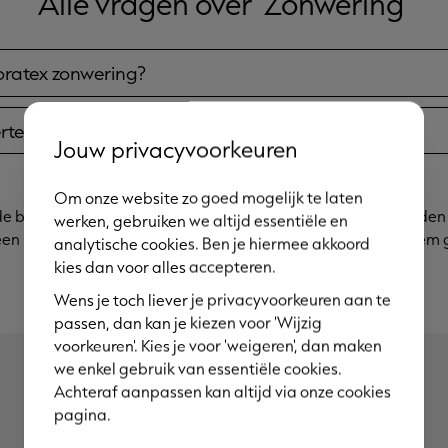
Alle vragen over 'Zonwering'
oratex zonwering?
ferte aanvragen voor onze zonwering?
Jouw privacyvoorkeuren
Om onze website zo goed mogelijk te laten
de beste screens voor ramen die een perfecte oplossing bieden
werken, gebruiken we altijd essentiële en
en kijkje naar onze veelgestelde vragen over screens of neem 
analytische cookies. Ben je hiermee akkoord
kies dan voor alles accepteren.
Wens je toch liever je privacyvoorkeuren aan te
passen, dan kan je kiezen voor 'Wijzig
voorkeuren'. Kies je voor 'weigeren', dan maken
we enkel gebruik van essentiële cookies.
Achteraf aanpassen kan altijd via onze cookies
pagina.