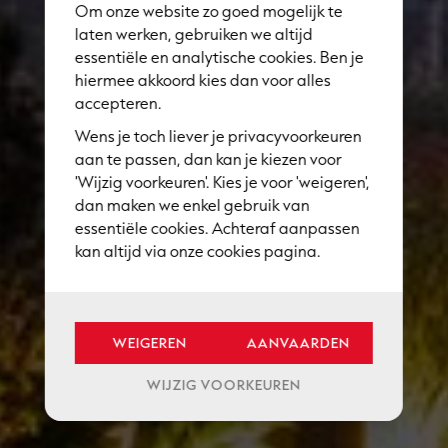
Om onze website zo goed mogelijk te
We zijn op verlof
laten werken, gebruiken we altijd
essentiële en analytische cookies. Ben je
maar vanaf 3/8
hiermee akkoord kies dan voor alles
accepteren.
is onze
Wens je toch liever je privacyvoorkeuren
showroom terug
aan te passen, dan kan je kiezen voor
'Wijzig voorkeuren'. Kies je voor 'weigeren',
open en vanaf
dan maken we enkel gebruik van
essentiële cookies. Achteraf aanpassen
10/8 het
kan altijd via onze cookies pagina.
volledige team!
WEIGEREN
AANVAARDEN
WIJZIG VOORKEUREN