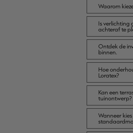
Waarom kiezen
Is verlichtin
achteraf te p
Ontdek de inv
binnen.
Hoe onderhoud
Loratex?
Kan een terr
tuinontwerp?
Wanneer kies 
standaardmo