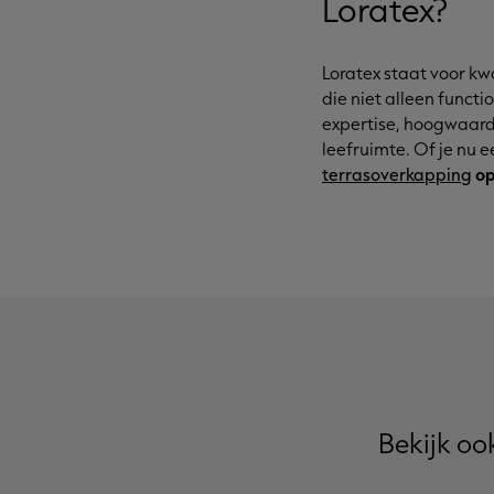
Loratex?
Loratex staat voor k
die niet alleen funct
expertise, hoogwaard
leefruimte. Of je nu 
terrasoverkapping
op
Bekijk oo