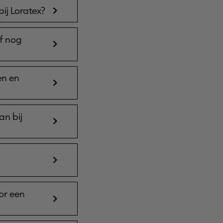
ij Loratex?
of nog
en en
an bij
or een