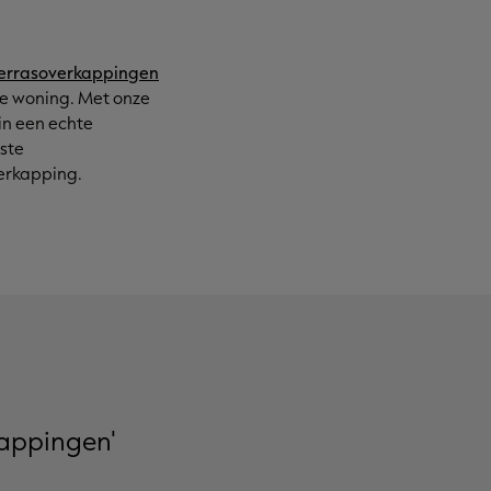
errasoverkappingen
je woning. Met onze
in een echte
uste
verkapping.
kappingen'