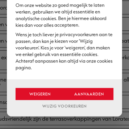
Om onze website zo goed mogelijk te laten
oordelen van een terrasoverkapping op maat?
werken, gebruiken we altijd essentiële en
analytische cookies. Ben je hiermee akkoord
n voor een terrasoverkapping met lamellen?
kies dan voor alles accepteren.
Wens je toch liever je privacyvoorkeuren aan te
n voor Loratex voor jouw terrasoverkapping op maa
passen, dan kan je kiezen voor 'Wijzig
voorkeuren'. Kies je voor 'weigeren', dan maken
we enkel gebruik van essentiële cookies.
extra opties mogelijk zijn bij de moderne terrasoverk
Achteraf aanpassen kan altijd via onze cookies
pagina.
ne terrasoverkappingen van Loratex geschikt voor al
?
WEIGEREN
AANVAARDEN
ensduur van een terrasoverkapping van Loratex?
WIJZIG VOORKEUREN
svriendelijk zijn de terrasoverkappingen van Lorate