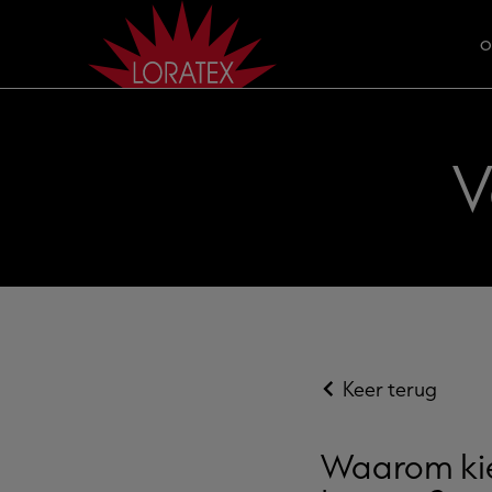
O
V
Keer terug
Waarom kie