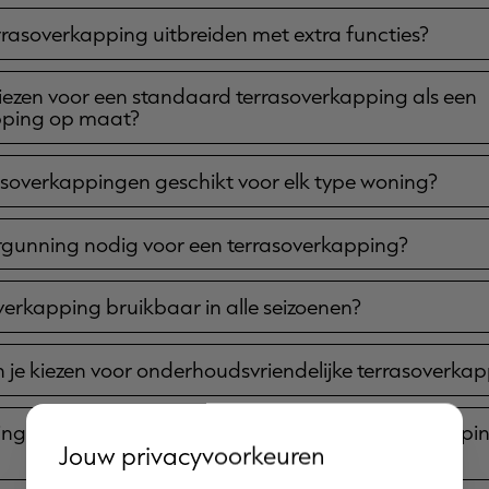
errasoverkapping uitbreiden met extra functies?
kiezen voor een standaard terrasoverkapping als een
pping op maat?
errasoverkappingen geschikt voor elk type woning?
rgunning nodig voor een terrasoverkapping?
overkapping bruikbaar in alle seizoenen?
an je kiezen voor onderhoudsvriendelijke terrasoverka
ng en kleuren zijn mogelijk voor een terrasoverkappin
Jouw privacyvoorkeuren