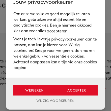
Jouw privacyvoorkeuren
Om onze website zo goed mogelijk te laten
werken, gebruiken we altijd essentiële en
analytische cookies. Ben je hiermee akkoord
kies dan voor alles accepteren.
Wens je toch liever je privacyvoorkeuren aan te
Becker
passen, dan kan je kiezen voor 'Wijzig
voorkeuren'. Kies je voor 'weigeren', dan maken
we enkel gebruik van essentiële cookies.
ste de la production de
Les moteurs tubulaire
Achteraf aanpassen kan altijd via onze cookies
e gamme est transformée
roulants, les auvents
pagina.
sécurité et d'efficacité
disponibles exclusivem
'expérience et sur des
bonne raison : votre sat
ientation client et une
WEIGEREN
ACCEPTER
PLUS D'INFOS
WIJZIG VOORKEUREN