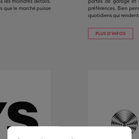
 les moindres détails.
portes de garage et 
urs que le marché puisse
préférences. Bien pensé
quotidiens qui rendent
PLUS D'INFOS