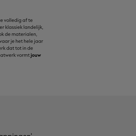
e volledig af te
r klassiek landelijk,
ok de materialen,
waar je het hele jaar
k dat tot in de
maatwerk vormt
jouw
kappingen'