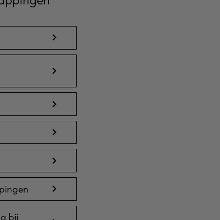
ppingen
g bij