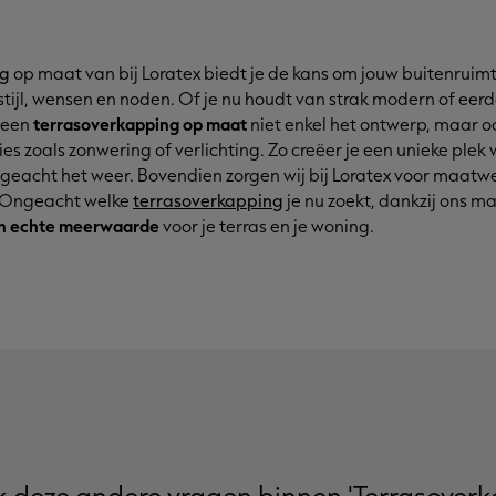
ng
op maat van bij Loratex biedt je de kans om jouw buitenruimt
tijl, wensen en noden. Of je nu houdt van strak modern of eerde
t een
terrasoverkapping op maat
niet enkel het ontwerp, maar o
ies zoals zonwering of verlichting. Zo creëer je een unieke plek 
geacht het weer. Bovendien zorgen wij bij Loratex voor maatwer
. Ongeacht welke
terrasoverkapping
je nu zoekt, dankzij ons 
en echte meerwaarde
voor je terras en je woning.
k deze andere vragen binnen 'Terrasover