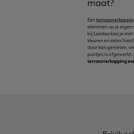
maat?
Een
terrasoverkappi
stemmen op je eigen s
bij Loratex kies je me
kleuren en extra funct
door kan genieten, on
puntjes is afgewerkt
terrasoverkapping e
Bekijk oo