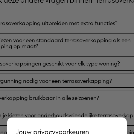
errasoverkapping uitbreiden met extra functies?
kiezen voor een standaard terrasoverkapping als een
pping op maat?
errasoverkappingen geschikt voor elk type woning?
rgunning nodig voor een terrasoverkapping?
overkapping bruikbaar in alle seizoenen?
an je kiezen voor onderhoudsvriendelijke terrasoverka
Jouw privacyvoorkeuren
ng en kleuren zijn mogelijk voor een terrasoverkappin