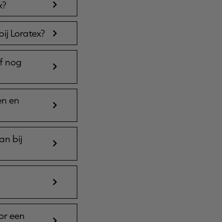
x?
ij Loratex?
of nog
en en
an bij
or een