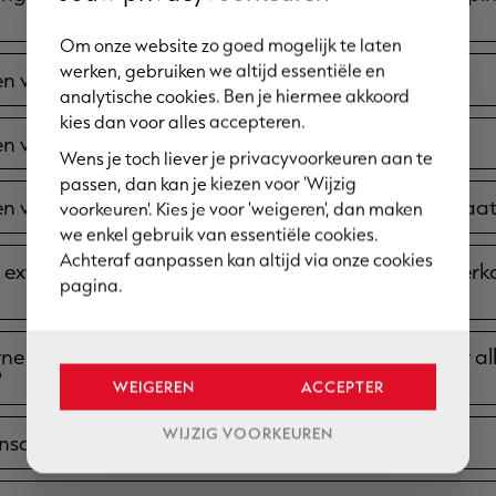
Om onze website zo goed mogelijk te laten
werken, gebruiken we altijd essentiële en
n voor een terrasoverkapping van Loratex?
analytische cookies. Ben je hiermee akkoord
kies dan voor alles accepteren.
n voor een terrasoverkapping met lamellen?
Wens je toch liever je privacyvoorkeuren aan te
passen, dan kan je kiezen voor 'Wijzig
n voor Loratex voor jouw terrasoverkapping op maa
voorkeuren'. Kies je voor 'weigeren', dan maken
we enkel gebruik van essentiële cookies.
Achteraf aanpassen kan altijd via onze cookies
extra opties mogelijk zijn bij de moderne terrasoverk
pagina.
ne terrasoverkappingen van Loratex geschikt voor al
?
WEIGEREN
ACCEPTER
WIJZIG VOORKEUREN
ensduur van een terrasoverkapping van Loratex?