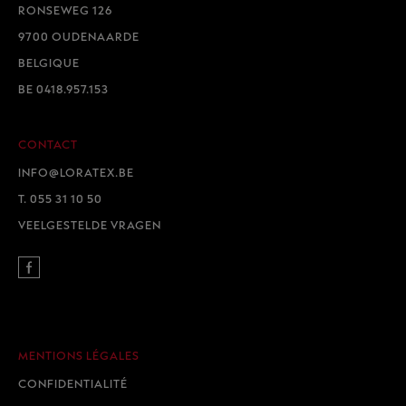
RONSEWEG 126
9700 OUDENAARDE
BELGIQUE
BE 0418.957.153
CONTACT
E.
INFO@LORATEX.BE
T.
055 31 10 50
VEELGESTELDE VRAGEN
MENTIONS LÉGALES
CONFIDENTIALITÉ