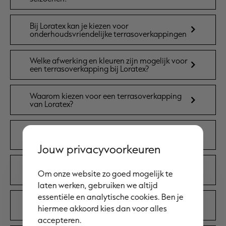
Bij Loratex kan je kiezen voor
onderhoudsvriendelijke terrasoverkappingen
Welke afwerking en kleuren zijn mogelijk voor
een terrasoverkapping bij Loratex?
Waarom kiezen voor een terrasoverkapping
van Loratex?
Wat zijn de voordelen van een
terrasoverkapping op maat?
Jouw privacyvoorkeuren
Waarom kiezen voor Loratex voor jouw
Om onze website zo goed mogelijk te
terrasoverkapping op maat?
laten werken, gebruiken we altijd
essentiële en analytische cookies. Ben je
Ontdek welke extra opties mogelijk zijn bij de
hiermee akkoord kies dan voor alles
moderne terrasoverkappingen bij Loratex?
accepteren.