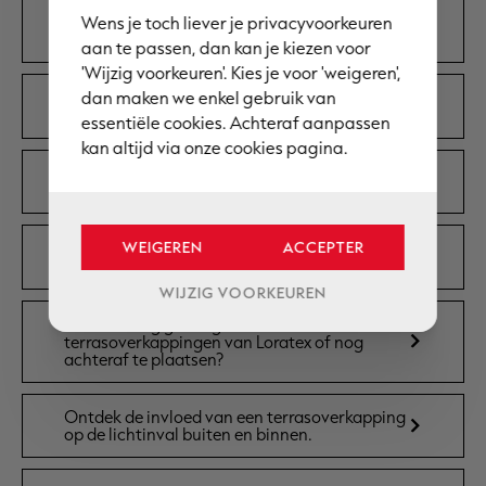
Wens je toch liever je privacyvoorkeuren
Zijn de moderne terrasoverkappingen van
Loratex geschikt voor alle woningstijlen?
aan te passen, dan kan je kiezen voor
'Wijzig voorkeuren'. Kies je voor 'weigeren',
dan maken we enkel gebruik van
Wat is de levensduur van een
terrasoverkapping van Loratex?
essentiële cookies. Achteraf aanpassen
kan altijd via onze cookies pagina.
Hoe onderhoudsvriendelijk zijn de
terrasoverkappingen van Loratex?
WEIGEREN
ACCEPTER
Waarom kiezen voor onderhoudsvriendelijke
terrasoverkappingen bij Loratex?
WIJZIG VOORKEUREN
Is verlichting geïntegreerd in de
terrasoverkappingen van Loratex of nog
achteraf te plaatsen?
Ontdek de invloed van een terrasoverkapping
op de lichtinval buiten en binnen.