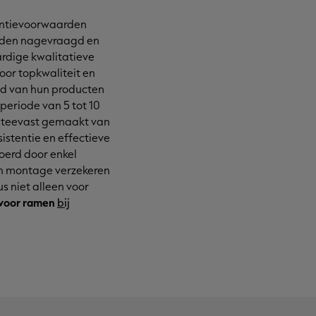
antievoorwaarden
orden nagevraagd en
rdige kwalitatieve
oor topkwaliteit en
id van hun producten
periode van 5 tot 10
k steevast gemaakt van
stentie en effectieve
oerd door enkel
 en montage verzekeren
s niet alleen voor
 voor ramen
bij