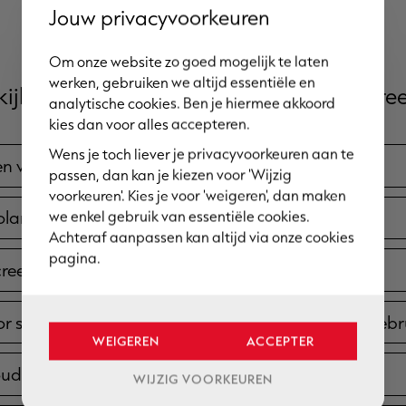
Jouw privacyvoorkeuren
Om onze website zo goed mogelijk te laten
werken, gebruiken we altijd essentiële en
kijk ook deze andere vragen binnen 'Scree
analytische cookies. Ben je hiermee akkoord
kies dan voor alles accepteren.
Wens je toch liever je privacyvoorkeuren aan te
n voor screens van Brustor?
passen, dan kan je kiezen voor 'Wijzig
voorkeuren'. Kies je voor 'weigeren', dan maken
we enkel gebruik van essentiële cookies.
lar screens?
Achteraf aanpassen kan altijd via onze cookies
pagina.
screens geschikt voor grote ramen en veranda’s?
or screens in alle weersomstandigheden worden gebr
WEIGEREN
ACCEPTER
ud vragen screens?
WIJZIG VOORKEUREN