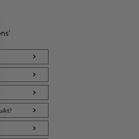
ns'
uikt?