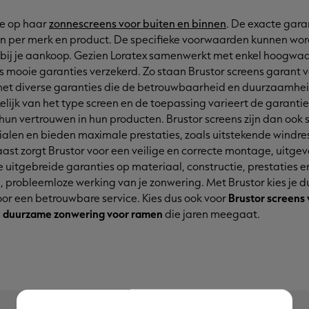
ie op haar
zonnescreens voor buiten en binnen
. De exacte gar
ren per merk en product. De specifieke voorwaarden kunnen w
j je aankoop. Gezien Loratex samenwerkt met enkel hoogwaa
 mooie garanties verzekerd. Zo staan
Brustor screens garant v
 met diverse garanties die de betrouwbaarheid en duurzaamhe
lijk van het type screen en de toepassing varieert de garantie
 hun vertrouwen in hun producten. Brustor screens zijn dan oo
len en bieden maximale prestaties, zoals uitstekende windresi
ast zorgt Brustor voor een veilige en correcte montage, uitgev
 uitgebreide garanties op materiaal, constructie, prestaties
, probleemloze werking van je zonwering. Met Brustor kies je du
oor een betrouwbare service. Kies dus ook voor
Brustor screens
n
duurzame zonwering voor ramen
die jaren meegaat.