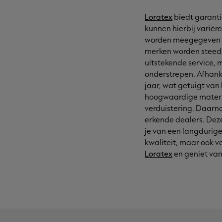
Loratex
biedt garant
kunnen hierbij varië
worden meegegeven bi
merken worden steeds
uitstekende service,
onderstrepen. Afhanke
jaar, wat getuigt van
hoogwaardige materia
verduistering. Daarna
erkende dealers. Deze
je van een langdurige
kwaliteit, maar ook v
Loratex
en geniet va