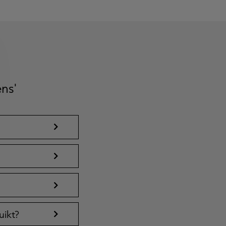
ns'
uikt?