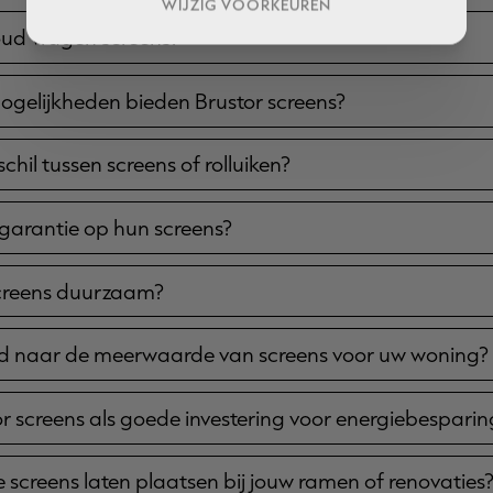
WIJZIG VOORKEUREN
ud vragen screens?
ogelijkheden bieden Brustor screens?
schil tussen screens of rolluiken?
 garantie op hun screens?
screens duurzaam?
 naar de meerwaarde van screens voor uw woning?
oor screens als goede investering voor energiebesparin
ze screens laten plaatsen bij jouw ramen of renovaties