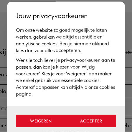
Jouw privacyvoorkeuren
Om onze website zo goed mogelijk te laten
werken, gebruiken we altijd essentiële en
analytische cookies. Ben je hiermee akkoord
kijk ook deze andere vragen binnen 'Scree
kies dan voor alles accepteren.
Wens je toch liever je privacyvoorkeuren aan te
passen, dan kan je kiezen voor 'Wijzig
voorkeuren'. Kies je voor 'weigeren', dan maken
n voor screens van Brustor?
we enkel gebruik van essentiële cookies.
Achteraf aanpassen kan altijd via onze cookies
lar screens?
pagina.
screens geschikt voor grote ramen en veranda’s?
WEIGEREN
ACCEPTER
or screens in alle weersomstandigheden worden gebr