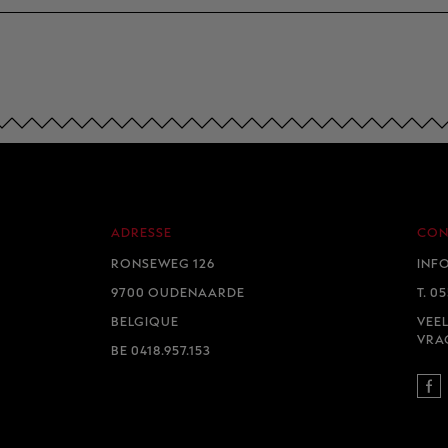
ADRESSE
CON
E.
RONSEWEG 126
INF
9700 OUDENAARDE
T.
055
BELGIQUE
VEE
VRA
BE 0418.957.153