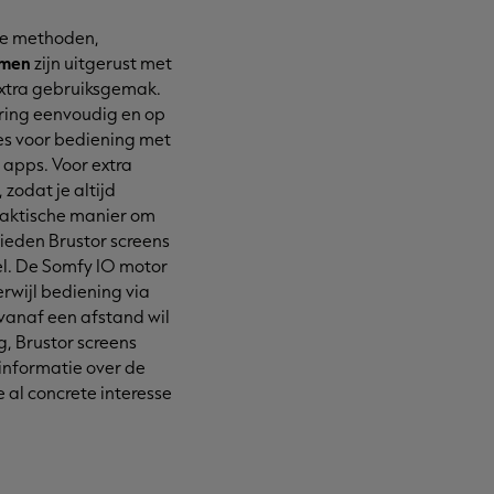
de methoden,
amen
zijn uitgerust met
xtra gebruiksgemak.
ering eenvoudig en op
ies voor bediening met
apps. Voor extra
 zodat je altijd
praktische manier om
bieden Brustor screens
el. De Somfy IO motor
terwijl bediening via
vanaf een afstand wil
g, Brustor screens
informatie over de
e al concrete interesse