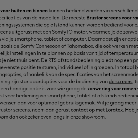
voor buiten en binnen
kunnen bediend worden via verschillen
ecificaties van de modellen. De meeste
Brustor screens voor r
eningssystemen die op afstand kunnen worden bediend voor e
screens uitgerust met een Somfy IO motor, waarmee je de zonw
via je smartphone, tablet of computer. Daarnaast zijn er opt
zoals de Somfy Connexoon of Tahomabox, die ook werken met 
ijk instellingen in te plannen op basis van tijd of temperatuur,
als je niet thuis bent. De RTS afstandsbediening biedt nog een 
ewenste positie te sturen, individueel of in groepen. In totaal 
ngsopties, afhankelijk van de specificaties van het screenmod
ning zijn standaardopties voor de bediening van
de screens
, 
 een handige optie is voor wie graag de
zonwering voor ramen
est voor bediening via smartphone, tablet of afstandsbedienin
 wensen aan voor optimaal gebruiksgemak. Wil je graag meer 
ustor screens, neem dan gerust
contact op met Loratex
. Heb j
 kom dan ook zeker even langs in onze showroom.