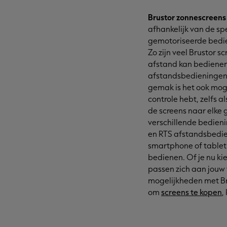
Brustor zonnescreens 
afhankelijk van de sp
gemotoriseerde bedi
Zo zijn veel Brustor 
afstand kan bedienen 
afstandsbedieningen 
gemak is het ook mogel
controle hebt, zelfs 
de screens naar elke g
verschillende bedieni
en RTS afstandsbedie
smartphone of tablet
bedienen. Of je nu ki
passen zich aan jouw
mogelijkheden met Br
om
screens te kopen
,